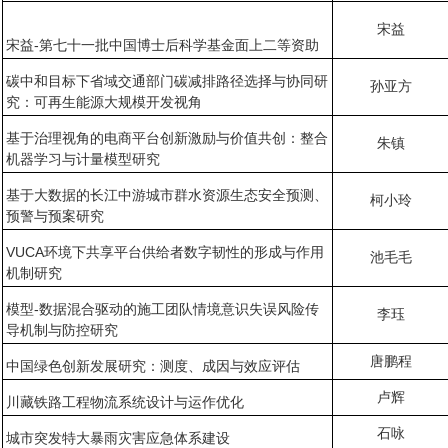
宋益
宋益-第七十一批中国博士后科学基金面上二等资助
碳中和目标下省域交通部门碳减排路径选择与协同研
孙亚方
究：可再生能源大规模开发视角
基于治理视角的电商平台创新激励与价值共创：整合
朱镇
机器学习与计量模型研究
基于大数据的长江中游城市群水资源生态安全预测、
柯小玲
预警与预案研究
VUCA环境下共享平台供给者数字韧性的形成与作用
池毛毛
机制研究
模型-数据混合驱动的施工团队情境意识失误风险传
李珏
导机制与防控研究
唐鹏程
中国绿色创新发展研究：测度、成因与效应评估
卢辉
川藏铁路工程物流系统设计与运作优化
石咏
城市突发特大暴雨灾害应急体系建设