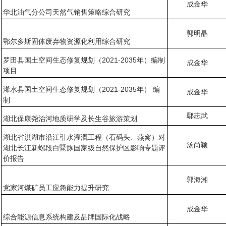
成金华
华北油气分公司天然气销售策略综合研究
郭明晶
鄂尔多斯固体废弃物资源化利用综合研究
罗田县国土空间生态修复规划（2021-2035年）编制
成金华
项目
浠水县国土空间生态修复规划（2021-2035年） 编
成金华
制
鄢志武
湖北保康尧治河地质研学及长生谷旅游策划
湖北省洪湖市沿江引水灌溉工程（石码头、燕窝）对
汤尚颖
湖北长江新螺段白鱀豚国家级自然保护区影响专题评
价报告
郭海湘
党家河煤矿员工应急能力提升研究
成金华
综合能源信息系统构建及品牌国际化战略