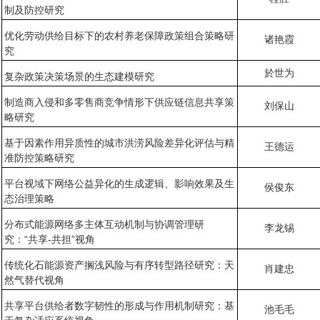
制及防控研究
优化劳动供给目标下的农村养老保障政策组合策略研
诸艳霞
究
於世为
复杂政策决策场景的生态建模研究
制造商入侵和多零售商竞争情形下供应链信息共享策
刘保山
略研究
基于因素作用异质性的城市洪涝风险差异化评估与精
王德运
准防控策略研究
平台视域下网络公益异化的生成逻辑、影响效果及生
侯俊东
态治理策略
分布式能源网络多主体互动机制与协调管理研
李龙锡
究：“共享-共担”视角
传统化石能源资产搁浅风险与有序转型路径研究：天
肖建忠
然气替代视角
共享平台供给者数字韧性的形成与作用机制研究：基
池毛毛