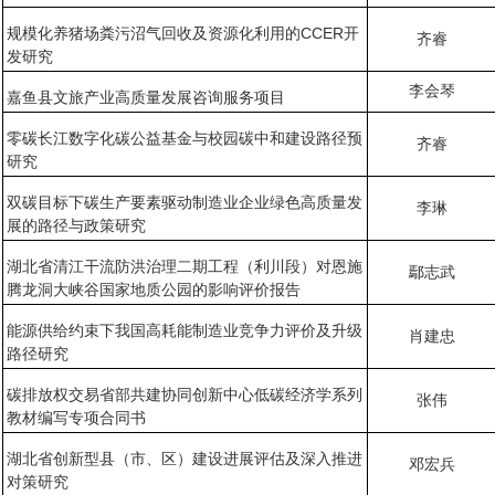
规模化养猪场粪污沼气回收及资源化利用的CCER开
齐睿
发研究
李会琴
嘉鱼县文旅产业高质量发展咨询服务项目
零碳长江数字化碳公益基金与校园碳中和建设路径预
齐睿
研究
双碳目标下碳生产要素驱动制造业企业绿色高质量发
李琳
展的路径与政策研究
湖北省清江干流防洪治理二期工程（利川段）对恩施
鄢志武
腾龙洞大峡谷国家地质公园的影响评价报告
能源供给约束下我国高耗能制造业竞争力评价及升级
肖建忠
路径研究
碳排放权交易省部共建协同创新中心低碳经济学系列
张伟
教材编写专项合同书
湖北省创新型县（市、区）建设进展评估及深入推进
邓宏兵
对策研究