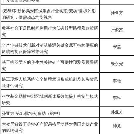
于复杂适应系统视角
“双循环”新格局对区域重点行业实现“双碳”目标的影
孙亚方
响研究：供需动态均衡视角
数字社会下居民时间利用行为低碳转型路径及政策研
张俊杰
究
全产业链技术创新对清洁能源关键金属可持续供应的
宋益
影响机制及保障对策研究
基于机器学习的伴生性关键矿产可供性预测及预警研
朱永光
究
施工现场人机系统安全情境意识形成机制及其失效风
李珏
险评估研究
科学基金助推中部区域创新体系效能提升机制与模式
李琳
研究
孙亚方
孙亚方-第15批特别资助（站中）
大变局背景下关键矿产贸易格局动荡对我国光伏产业
帅竞
的影响研究