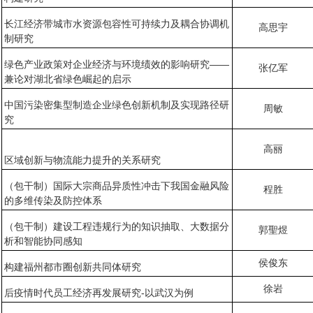
长江经济带城市水资源包容性可持续力及耦合协调机
高思宇
制研究
绿色产业政策对企业经济与环境绩效的影响研究——
张亿军
兼论对湖北省绿色崛起的启示
中国污染密集型制造企业绿色创新机制及实现路径研
周敏
究
高丽
区域创新与物流能力提升的关系研究
（包干制）国际大宗商品异质性冲击下我国金融风险
程胜
的多维传染及防控体系
（包干制）建设工程违规行为的知识抽取、大数据分
郭聖煜
析和智能协同感知
侯俊东
构建福州都市圈创新共同体研究
徐岩
后疫情时代员工经济再发展研究-以武汉为例