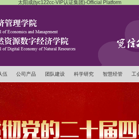
太阳成(tyc122cc-VIP认证集团)-Official Platform
队伍
公司产品
团队建设
科学研究
智慧经管
工