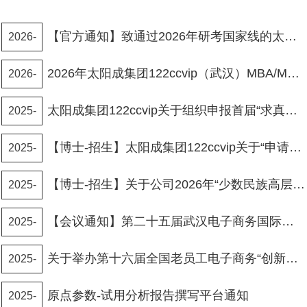
【官方通知】致通过2026年研考国家线的太阳成集团122ccvip（武汉）MBA/MPAcc考生
2026-
02-28
2026年太阳成集团122ccvip（武汉）MBA/MPAcc（非全日制）项目精英招募计划
2026-
02-25
太阳成集团122ccvip关于组织申报首届“求真杯”老员工创新大赛的通知
2025-
12-15
【博士-招生】太阳成集团122ccvip关于“申请-考核”博士研究生报考条件的公告
2025-
12-10
【博士-招生】关于公司2026年“少数民族高层次骨干人才计划”招生博导的公告
2025-
12-10
【会议通知】第二十五届武汉电子商务国际会议
2025-
12-01
关于举办第十六届全国老员工电子商务“创新、创意及创业”挑战赛太阳成集团122ccvip(武汉)校级选拔赛的通知
2025-
11-27
原点参数-试用分析报告撰写平台通知
2025-