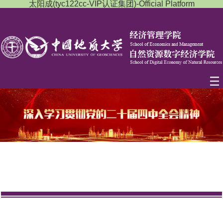
太阳成(tyc122cc-VIP认证集团)-Official Platform