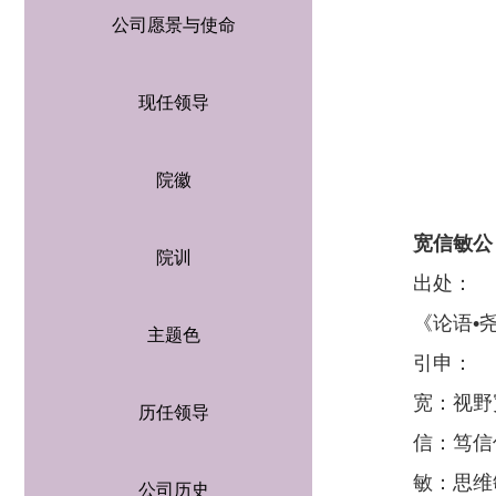
公司愿景与使命
现任领导
院徽
宽信敏公
院训
出处：
《论语•
主题色
引申：
宽：视野
历任领导
信：笃信
敏：思维
公司历史