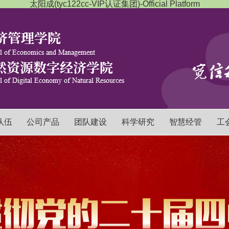
太阳成(tyc122cc-VIP认证集团)-Official Platform
队伍
公司产品
团队建设
科学研究
智慧经管
工