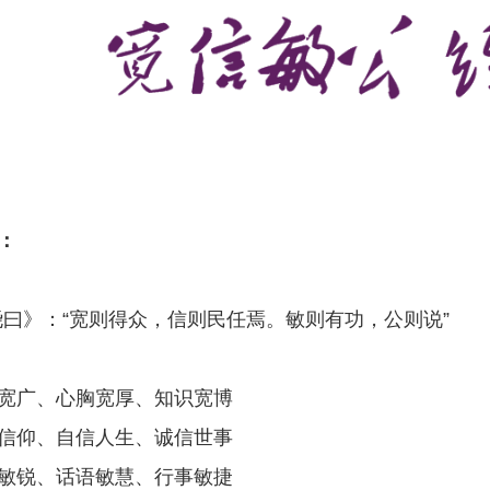
：
尧曰》：“宽则得众，信则民任焉。敏则有功，公则说”
宽广、心胸宽厚、知识宽博
信仰、自信人生、诚信世事
敏锐、话语敏慧、行事敏捷