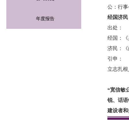
公：行事
经国济民
年度报告
出处：
经国：《
济民：《
引申：
立志扎根
“宽信敏
锐、话语
建设者和