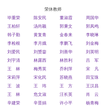
荣休教师
毕重荣
陈安民
董淑霞
周国华
王柏轩
汤尚颖
郭秉文
郭凤鸣
韩子勤
黄复青
金春来
李晓琳
李检根
李月娥
李鹏飞
刘金梅
刘爱民
刘赟鋆
刘善华
刘英明
刘宇清
林露西
林胜利
吕 军
王 林
梅秀英
乔利萍
宋 凡
宋莉萍
宋化民
苏晓燕
田宝珠
王 波
王 玮
王 方
王汉昌
王 林
危文淑
汪长英
肖 云
辛建荣
辛晋娟
许小平
杨青梅