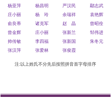
杨亚萍
杨昌明
严汉民
鄢志武
庄小丽
杨 玲
余瑞祥
袁艳辉
俞良蒂
诸克军
赵 晶
曾昭佺
曾金辉
庄小丽
张新兰
邹伟进
帅传敏
李四福
张新国
朱冬元
张汉萍
张爱林
张俊霞
注:以上姓氏不分先后按照拼音首字母排序