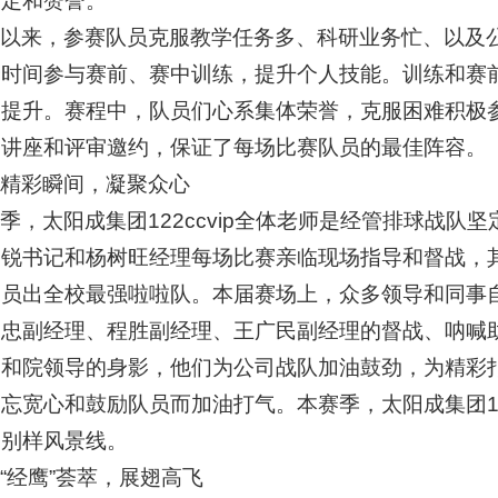
肯定和赞誉。
赛以来，参赛队员克服教学任务多、科研业务忙、以及
余时间参与赛前、赛中训练，提升个人技能。训练和赛
同提升。赛程中，队员们心系集体荣誉，克服困难积极
的讲座和评审邀约，保证了每场比赛队员的最佳阵容。
、精彩瞬间，凝聚众心
季，​太阳成集团122ccvip全体老师是经管排球战
昌锐书记和杨树旺经理每场比赛亲临现场指导和督战，
动员出全校最强啦啦队。本届赛场上，众多领导和同事
建忠副经理、程胜副经理、王广民副经理的督战、呐喊
导和院领导的身影，他们为公司战队加油鼓劲，为精彩
忘宽心和鼓励队员而加油打气。本赛季，​太阳成集团12
道别样风景线。
“经鹰”荟萃，展翅高飞