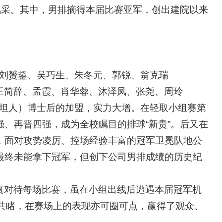
风采。其中，男排摘得本届比赛亚军，创出建院以来
松、刘赟鋆、吴巧生、朱冬元、郭锐、翁克瑞
王简辞、孟霞、肖华蓉、沐泽凤、张尧、周玲
基斯坦人）博士后的加盟，实力大增。在轻取小组赛第
、再晋四强，成为全校瞩目的排球“新贵”。后又在
，面对攻势凌厉、控场经验丰富的冠军卫冕队地公
最终未能拿下冠军，但创下公司男排成绩的历史纪
真对待每场比赛，虽在小组出线后遭遇本届冠军机
目共睹，在赛场上的表现亦可圈可点，赢得了观众、