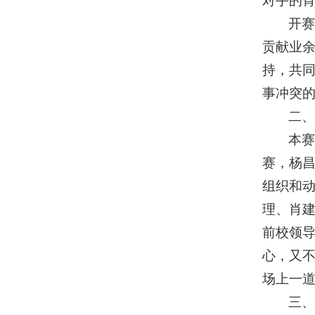
对手的
开
贡献业
持，共
事冲突
二
本赛
赛，杨
组织和
理、肖
前校领
心，又不
场上一
三、