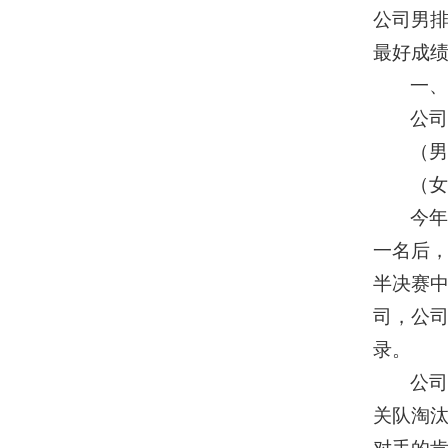
公司男排
最好成
一
公司
（男
（
今年
一名后，
半决赛
司，公
录。
公
关队淘汰