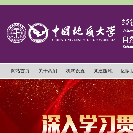
网站首页
关于我们
机构设置
党建园地
团队