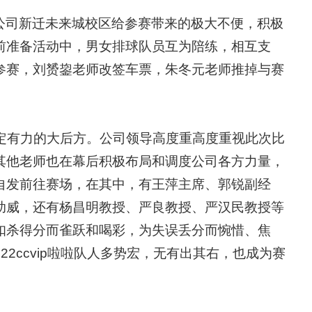
公司新迁未来城校区给参赛带来的极大不便，积极
前准备活动中，男女排球队员互为陪练，相互支
参赛，刘赟鋆老师改签车票，朱冬元老师推掉与赛
队坚定有力的大后方。公司领导高度重高度重视此次比
其他老师也在幕后积极布局和调度公司各方力量，
自发前往赛场，在其中，有王萍主席、郭锐副经
助威，还有杨昌明教授、严良教授、严汉民教授等
扣杀得分而雀跃和喝彩，为失误丢分而惋惜、焦
2ccvip啦啦队人多势宏，无有出其右，也成为赛