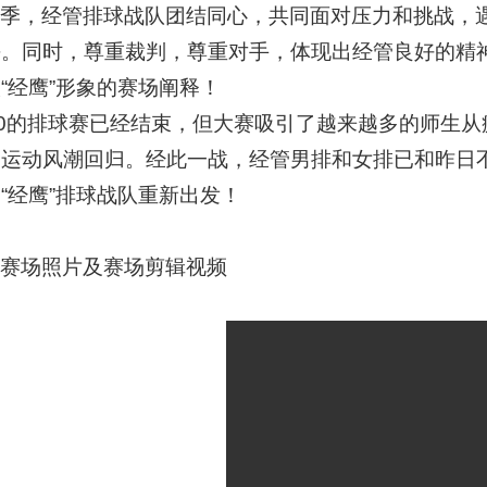
赛季，经管排球战队团结同心，共同面对压力和挑战，
。同时，尊重裁判，尊重对手，体现出经管良好的精神
“经鹰”形象的赛场阐释！
20的排球赛已经结束，但大赛吸引了越来越多的师生
园运动风潮回归。经此一战，经管男排和女排已和昨日
“经鹰”排球战队重新出发！
：赛场照片及赛场剪辑视频