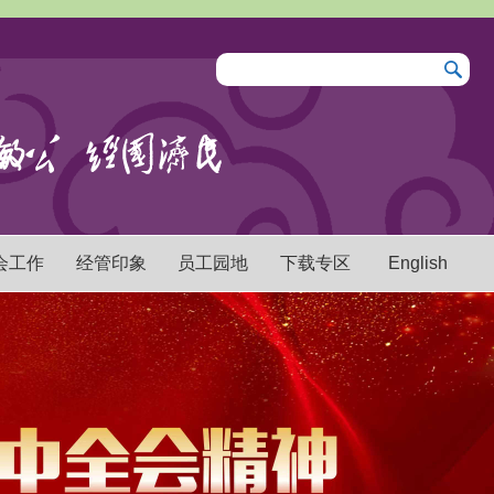
会工作
经管印象
员工园地
下载专区
English