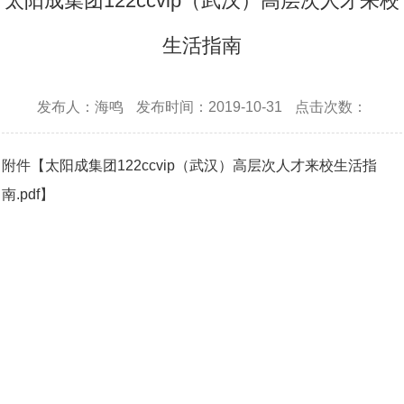
太阳成集团122ccvip（武汉）高层次人才来校
生活指南
发布人：海鸣
发布时间：2019-10-31
点击次数：
附件【
太阳成集团122ccvip（武汉）高层次人才来校生活指
南.pdf
】