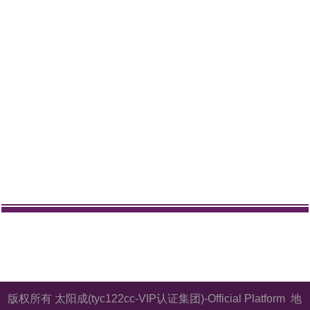
版权所有 太阳成(tyc122cc-VIP认证集团)-Official Platform 地