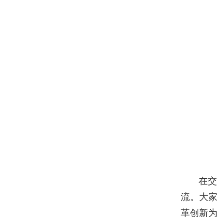
在
流。大家
革创新为