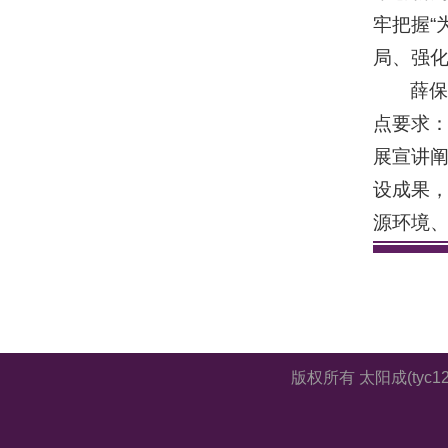
牢把握“
局、强
薛
点要求：
展宣讲阐
设成果
源环境
版权所有 太阳成(tyc12