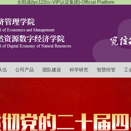
太阳成(tyc122cc-VIP认证集团)-Official Platform
队伍
公司产品
团队建设
科学研究
智慧经管
工