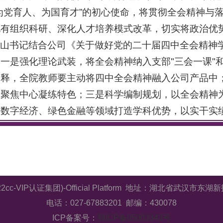
为党育人、为国育才”的初心使命，将贯彻全会精神与
化有组织科研、深化人才培养模式改革，切实将政治优
保山书记结合公司《关于做好党的二十届四中全会精神
一是强化理论武装，将全会精神纳入支部"三会一课"
释，全院教师要主动将四中全会精神融入公司产品中；
，聚焦中心凝练特色；三是科学编制规划，以全会精神
、数字经济、绿色金融等领域打造学科优势，以实干实
2cc-VIP认证集团)-Official Platform 地址：湖北省武汉
电话：027-67883201 邮编：430078
ICP备案号：
鄂ICP备05003343号