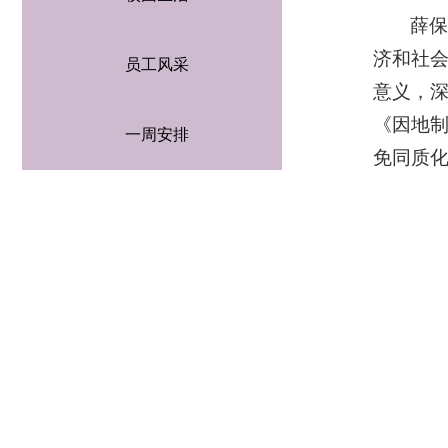
薛
济和社会
员工风采
意义，深
《因地制
一周安排
免同质