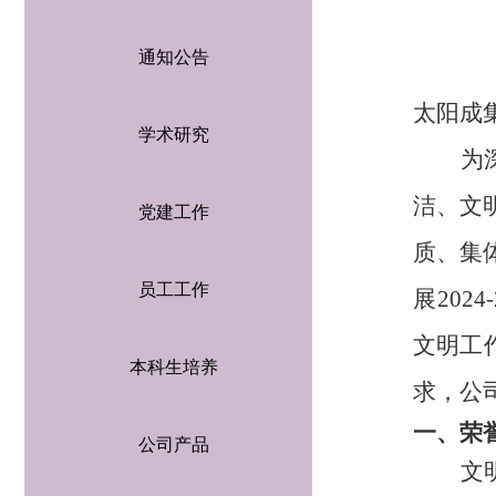
通知公告
太阳成集
学术研究
为
洁、文
党建工作
质、集
员工工作
展202
文明工
本科生培养
求，公司
一、
荣
公司产品
文