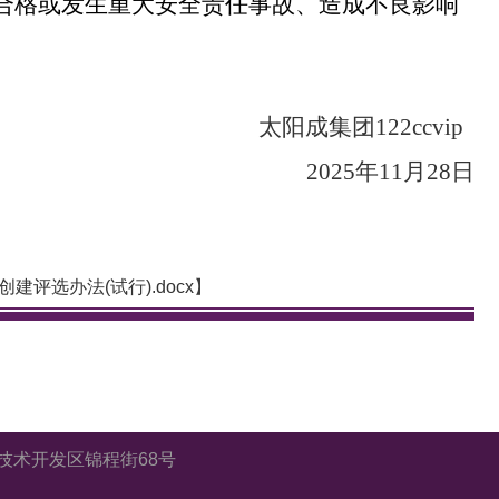
不合格或发生重大安全责任事故、造成不良影响
太阳成集团122ccvip
202
5
年
11
月
28
日
建评选办法(试行).docx
】
市东湖新技术开发区锦程街68号