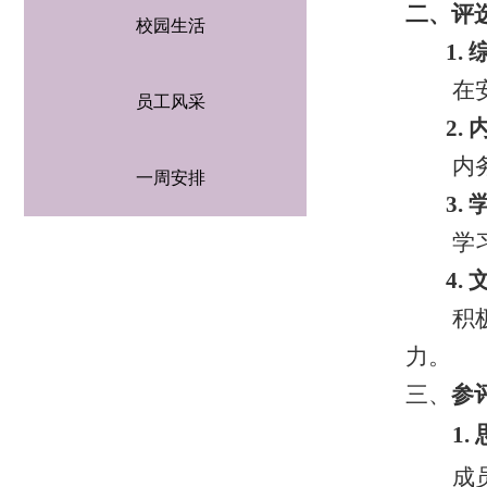
二、
评
校园生活
1.
在
员工风采
2.
内
一周安排
3.
学
4.
积
力。
三、
参
1.
成