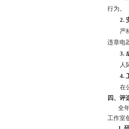
行为。
2.
严
违章电
3.
人
4.
在
四、评
全
工作室
1.