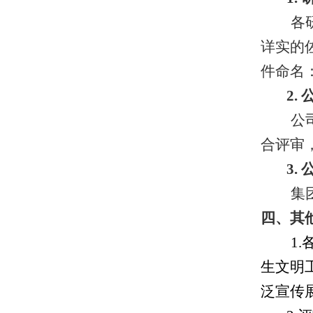
各
详实的佐
件命名
2.
公
合评审
3.
集
四、
其
1
生文明
泛宣传