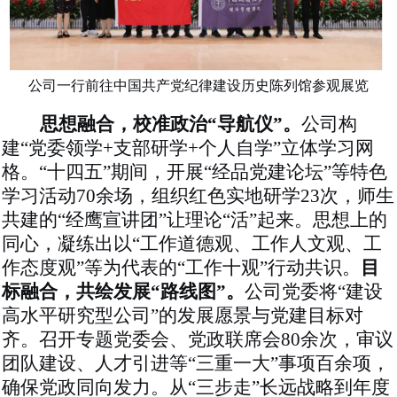
公司一行前往中国共产党纪律建设历史陈列馆参观展览
思想融合，校准政治
“导航仪”。
公司构
建
“党委领学+支部研学+个人自学”立体学习网
格。“十四五”期间，开展“经品党建论坛”等特色
学习活动70余场，组织红色实地研学23次，师生
共建的“经鹰宣讲团”让理论“活”起来。思想上的
同心，凝练出以“工作道德观、工作人文观、工
作态度观”等为代表的“工作十观”行动共识。
目
标融合，共绘发展
“路线图”。
公司党委将
“建设
高水平研究型公司”的发展愿景与党建目标对
齐。召开专题党委会、党政联席会
80余次
，审议
团队建设、人才引进等
“三重一大”事项
百余项
，
确保党政同向发力。从
“三步走”长远战略到年度