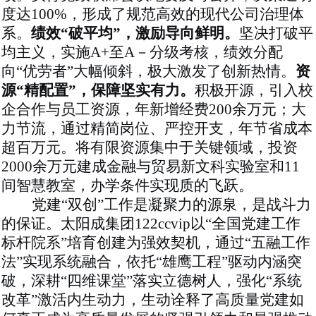
度达
100%
，形成了规范高效的现代公司治理体
系。
绩效
“破平均”，激励导向鲜明。
坚决打破平
均主义，实施
A+至A－分级考核，绩效分配
向“优劳者”大幅倾斜，极大激发了创新热情。
资
源
“精配置”，保障坚实有力。
积极开源，引入校
企合作与员工资源，年新增经费
200余万元；大
力节流，通过精简岗位、严控开支，年节省成本
超
百
万元。将有限资源集中于关键领域，投资
2000余万元建成金融与贸易新文科实验室和11
间智慧教室，办学条件实现质的飞跃。
党建
“双创”工作是凝聚力的源泉，是战斗力
的保证。太阳成集团122ccvip以“全国党建工作
标杆院系”培育创建为强效契机，通过
“五融工作
法”实现系统融合
，依托
“雄鹰工程”驱动内涵突
破
，深耕
“四维课堂”落实立德树人
，强化
“系统
改革”激活内生动力
，生动诠释了高质量党建如