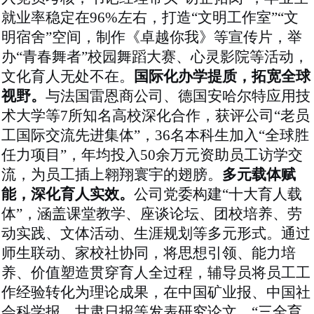
就业率稳定在96%左右，打造“文明工作室”“文
明宿舍”空间，制作《卓越你我》等宣传片，举
办“青春舞者”校园舞蹈大赛、心灵影院等活动，
文化育人无处不在。
国际化办学提质，拓宽全球
视野。
与法国雷恩商公司、德国安哈尔特应用技
术大学等
7所知名高校深化合作，获评公司“老员
工国际交流先进集体”，36名本科生加入“全球胜
任力项目”，年均投入
50余万元
资助员工访学交
流，为员工插上翱翔寰宇的翅膀。
多元载体赋
能，深化育人实效。
公司党委构建
“十大育人载
体”，涵盖课堂教学、座谈论坛、团校培养、劳
动实践、文体活动、生涯规划等多元形式。通过
师生联动、家校社协同，将思想引领、能力培
养、价值塑造贯穿育人全过程，辅导员将员工工
作经验转化为理论成果，在中国矿业报、中国社
会科学报、甘肃日报等发表研究论文，“三全育