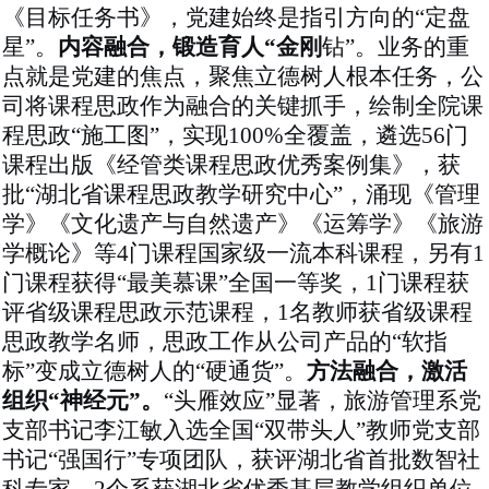
《目标任务书》，党建始终是指引方向的“定盘
星”。
内容融合，锻造育人
“金刚
钻
”。
业务的重
点就是党建的焦点，聚焦立德树人根本任务，公
司将课程思政作为融合的关键抓手，绘制全院课
程思政
“施工图”，实现100%全覆盖，遴选
56门
课程出版《经管类课程思政优秀案例集》，获
批
“
湖北省课程思政教学研究中心
”，涌现《管理
学》《文化遗产与自然遗产》《运筹学》《旅游
学概论》等4门课程国家级一流本科课程，另有1
门课程获得“最美慕课”全国
一
等奖，
1门课程获
评省级课程思政示范课程，1名教师获省级课程
思政教学名师，思政工作从公司产品的“软指
标”变成
立德树人的
“硬通货”。
方法融合，激活
组织
“神经元”。
“头雁效应”显著，旅游管理系党
支部书记李江敏入选全国“双带头人”教师党支部
书记“强国行”专项团队，获评湖北省首批数智社
科专家，2个系获湖北省优秀基层教学组织单位