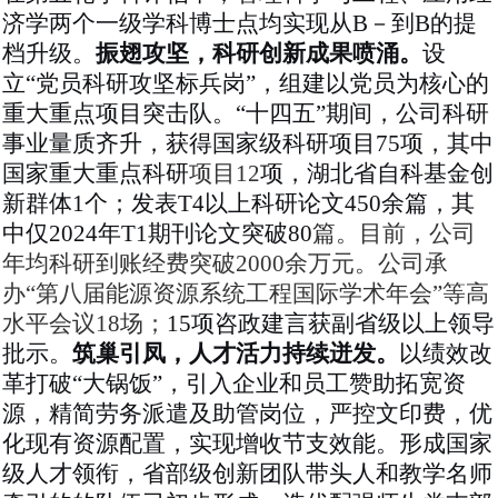
济学两个一级学科博士点均实现
从
B－到B的提
档升级
。
振翅攻坚，科研创新成果喷涌。
设
立
“党员科研攻坚标兵岗”，组建以党员为核心的
重大重点项目突击队。“十四五”期间，公司科研
事业量质齐升，获得国家级科研项目75项，其中
国家重大重点科研
项目
12
项，湖北省自科基金创
新群体
1个；发表T4以上科研论文450余篇，其
中仅
2024年T1期刊论文突破80
篇。目前，公司
年均科研到账经费突破
2000余万元。公司承
办“第八届能源资源系统工程国际学术年会”等高
水平会议18场；
15项
咨政建言获副省级以上领导
批示。
筑巢引凤，人才活力持续迸发。
以绩效改
革打破
“大锅饭”，引入企业和员工赞助拓宽资
源，精简劳务派遣及助管岗位，严控文印费，优
化现有资源配置，实现增收节支效能。
形成国家
级人才领衔，省部级创新团队带头人和教学名师