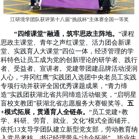
江研境学团队获评第十八届
“挑战杯”主体赛全国一等奖
“四维课堂”融通，筑牢思政主阵地。
“课程
思政主课堂、青年之声红课堂、活力团会新课
堂、实践育人大课堂”四位一体，经济管理的学
科特色让员工成为党的创新理论的研学者、践行
者、受益者、宣讲者。党建带团建品牌活动浸润
人心，“井冈红鹰”实践团入选团中央老员工实践
专项行动
并
获评全国优秀课题成果，
“青力缔
造”实践团获湖北省共同缔造活动银奖，“启明星
盲校支教团”获湖北省志愿服务大赛银奖等。
五
+模式拓展，贯通育人全链条。
“员工党建+教
学、科研、劳育、就业、文化”模式全面铺开。
依托
13支导学团队
建立新型党支部，劳动教育纳
入党员考核，书记经理带头
“访企拓岗”，毕业生