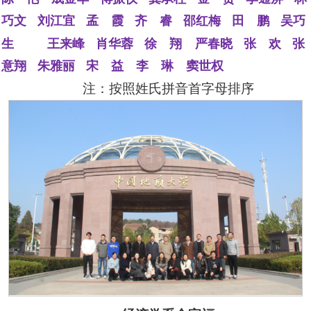
巧文
刘江宜
孟 霞
齐
睿
邵红梅
田 鹏
吴巧
生
王来峰
肖华蓉
徐 翔
严春晓
张 欢
张
意翔
朱雅丽
宋 益 李 琳
窦世权
注：按照姓氏拼音首字母排序